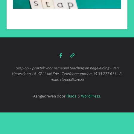
Stap op – praktijk voor remedial teaching en begeleiding - Van
Heutszlaan 14, 6711 KN Ede - Telefoonnummer: 06 33 777 611 - E-
mail: stapop@live.nl
Aangedreven door
Fluida
&
WordPress.